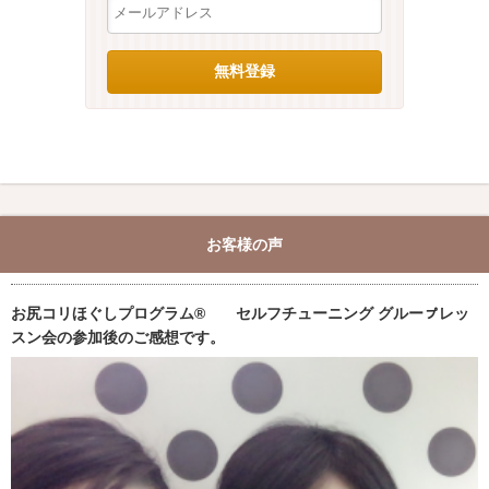
お客様の声
お尻コリほぐしプログラム® セルフチューニング グルーㇷ゚レッ
スン会の参加後のご感想です。