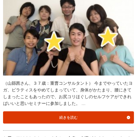
（山縣茜さん、３７歳：重曹コンサルタント） 今までやっていたヨ
ガ、ピラティスをやめてしまっていて、身体がかたまり、腰にきて
しまったこともあったので、お尻コリほぐしのセルフケアができれ
ばいいと思いセミナーに参加しました。 …
続きを読む