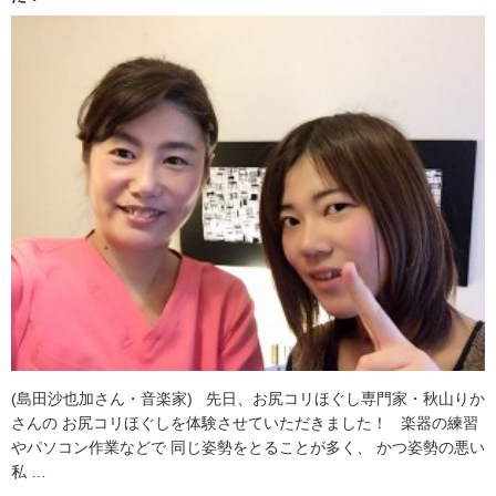
(島田沙也加さん・音楽家) 先日、お尻コリほぐし専門家・秋山りか
さんの お尻コリほぐしを体験させていただきました！ 楽器の練習
やパソコン作業などで 同じ姿勢をとることが多く、 かつ姿勢の悪い
私 …