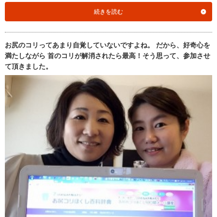
続きを読む
お尻のコリってあまり自覚していないですよね。 だから、好奇心を
満たしながら 首のコリが解消されたら最高！そう思って、参加させ
て頂きました。