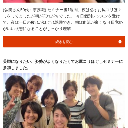
(弘美さん50代：事務職) セミナー後1週間、夜は必ずお尻コリほぐ
しをしてましたが朝が忘れがちでした。 今日個別レッスンを受け
て、夜は一日の疲れがほぐれ熟睡でき、朝は血流が良くなり目覚め
がいい状態になることがしっかり理解 …
続きを読む
美脚になりたい、姿勢がよくなりたくてお尻コリほぐしセミナーに
参加しました。