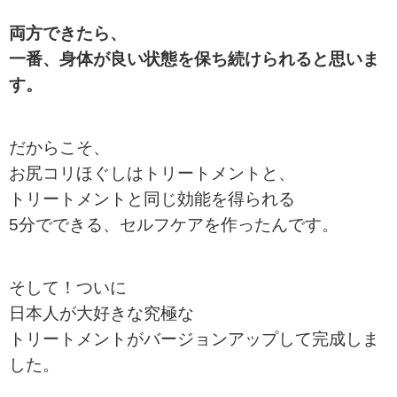
両方できたら、
一番、身体が良い状態を保ち続けられると思いま
す。
だからこそ、
お尻コリほぐしはトリートメントと、
トリートメントと同じ効能を得られる
5分でできる、セルフケアを作ったんです。
そして！ついに
日本人が大好きな究極な
トリートメントがバージョンアップして完成しま
した。