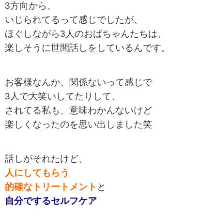
3方向から、
いじられてるって感じでしたが、
ほぐしながら3人のおばちゃんたちは、
楽しそうに世間話しをしているんです。
お客様なんか、関係ないって感じで
3人で大笑いしてたりして、
されてる私も、意味わかんないけど
楽しくなったのを思い出しました笑
話しがそれたけど、
人にしてもらう
的確なトリートメント
と
自分でするセルフケア