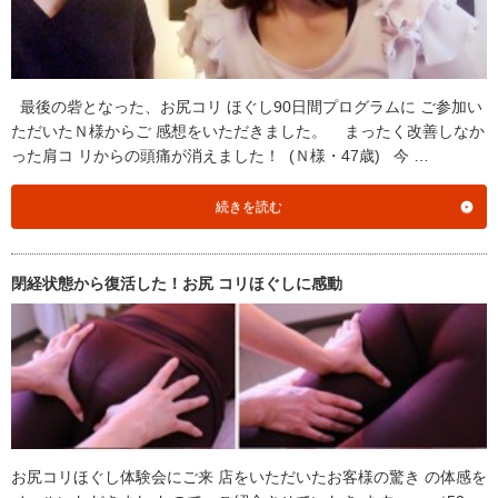
最後の砦となった、お尻コリ ほぐし90日間プログラムに ご参加い
ただいたＮ様からご 感想をいただきました。 まったく改善しなか
った肩コ リからの頭痛が消えました！ (Ｎ様・47歳) 今 …
続きを読む
閉経状態から復活した！お尻 コリほぐしに感動
お尻コリほぐし体験会にご来 店をいただいたお客様の驚き の体感を