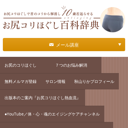
メール講座
お尻のコリほぐし
７つのお悩み解消
無料メルマガ登録
サロン情報
秋山りかプロフィール
出版本のご案内『お尻コリほぐし熱血流』
●YouTube／体・心・魂のエイジングケアチャンネル