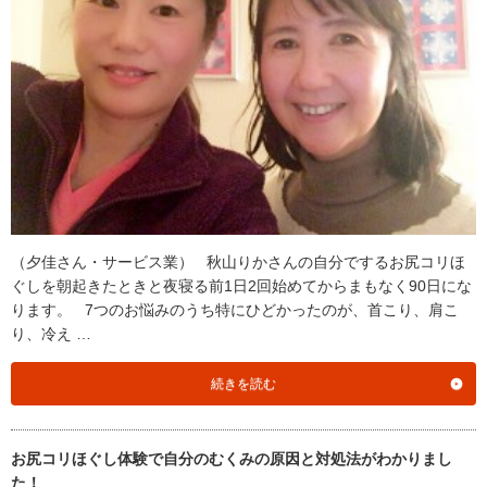
（夕佳さん・サービス業） 秋山りかさんの自分でするお尻コリほ
ぐしを朝起きたときと夜寝る前1日2回始めてからまもなく90日にな
ります。 7つのお悩みのうち特にひどかったのが、首こり、肩こ
り、冷え …
続きを読む
お尻コリほぐし体験で自分のむくみの原因と対処法がわかりまし
た！