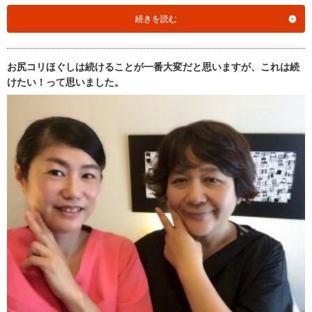
続きを読む
お尻コリほぐしは続けることが一番大変だと思いますが、これは続
けたい！って思いました。