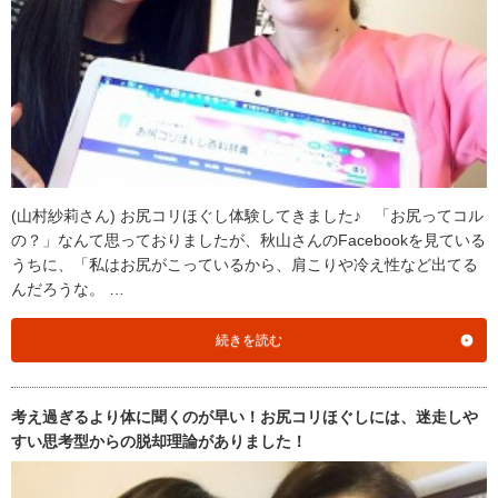
(山村紗莉さん) お尻コリほぐし体験してきました♪ 「お尻ってコル
の？」なんて思っておりましたが、秋山さんのFacebookを見ている
うちに、「私はお尻がこっているから、肩こりや冷え性など出てる
んだろうな。 …
続きを読む
考え過ぎるより体に聞くのが早い！お尻コリほぐしには、迷走しや
すい思考型からの脱却理論がありました！