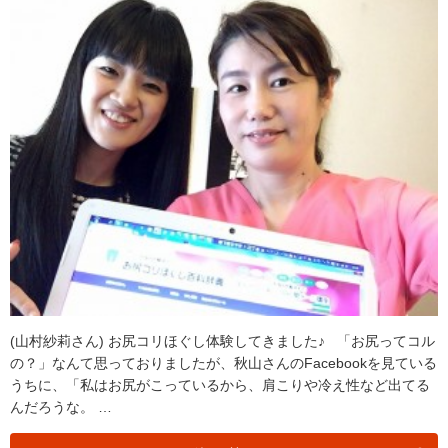
(山村紗莉さん) お尻コリほぐし体験してきました♪ 「お尻ってコル
の？」なんて思っておりましたが、秋山さんのFacebookを見ている
うちに、「私はお尻がこっているから、肩こりや冷え性など出てる
んだろうな。 …