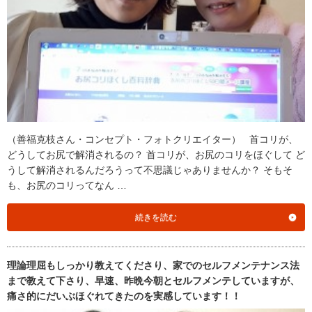
（善福克枝さん・コンセプト・フォトクリエイター） 首コリが、
どうしてお尻で解消されるの？ 首コリが、お尻のコリをほぐして ど
うして解消されるんだろうって不思議じゃありませんか？ そもそ
も、お尻のコリってなん …
続きを読む
理論理屈もしっかり教えてくださり、家でのセルフメンテナンス法
まで教えて下さり、早速、昨晩今朝とセルフメンテしていますが、
痛さ的にだいぶほぐれてきたのを実感しています！！