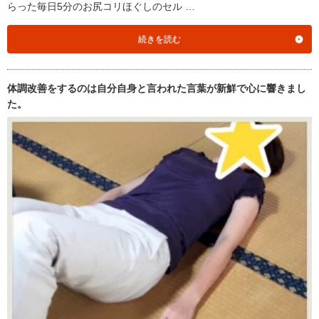
らった毎日5分のお尻コリほぐしのセル …
続きを読む
体調改善をするのは自分自身と言われた言葉が新鮮で心に響きまし
た。