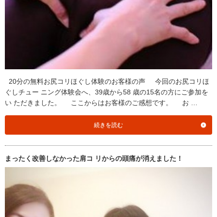
20分の無料お尻コリほぐし体験のお客様の声 今回のお尻コリほ
ぐしチュー ニング体験会へ、39歳から58 歳の15名の方にご参加を
い ただきました。 ここからはお客様のご感想です。 お …
続きを読む
まったく改善しなかった肩コ リからの頭痛が消えました！