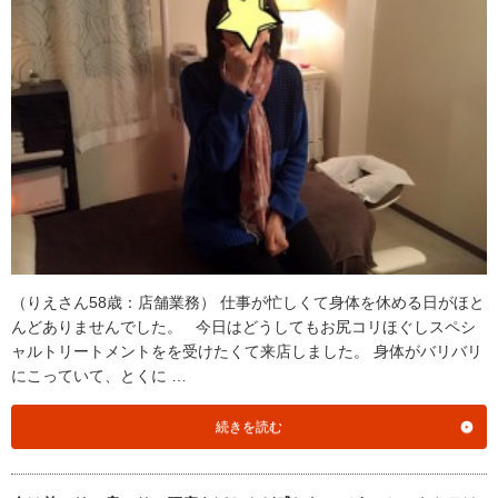
（りえさん58歳：店舗業務） 仕事が忙しくて身体を休める日がほと
んどありませんでした。 今日はどうしてもお尻コリほぐしスペシ
ャルトリートメントをを受けたくて来店しました。 身体がバリバリ
にこっていて、とくに …
続きを読む