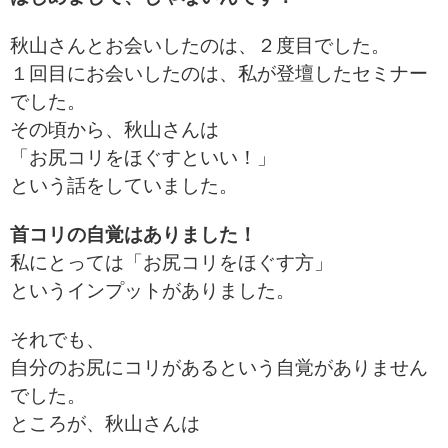
秋山さんとお会いしたのは、２度目でした。
１回目にお会いしたのは、私が登壇したセミナー
でした。
その頃から、秋山さんは
「お尻コリをほぐすといい！」
という話をしていました。
首コリの自覚はありました！
私にとっては「お尻コリをほぐす方」
というインプットがありました。
それでも、
自分のお尻にコリがあるという自覚がありません
でした。
ところが、秋山さんは