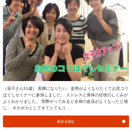
（栄子さん51歳） 美脚になりたい、姿勢がよくなりたくてお尻コリ
ほぐしセミナーに参加しました。 ストレスと身体の症状のしくみが
よくわかりました。 実際やってみると全身の血流がよくなったと感
じ、 ポカポカとしてきてとてもリ …
続きを読む