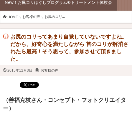
New！お尻コリほぐしプログラム®トリートメント体験会
お客様の声
お尻のコリ...
HOME
お尻のコリってあまり自覚していないですよね。
だから、好奇心を満たしながら 首のコリが解消さ
れたら最高！そう思って、参加させて頂きまし
た。
2015年12月3日
お客様の声
（善福克枝さん・コンセプト・フォトクリエイタ
ー）