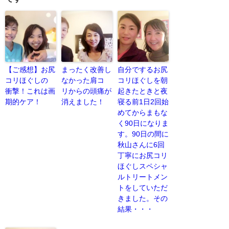
【ご感想】お尻
まったく改善し
自分でするお尻
コリほぐしの
なかった肩コ
コリほぐしを朝
衝撃！これは画
リからの頭痛が
起きたときと夜
期的ケア！
消えました！
寝る前1日2回始
めてからまもな
く90日になりま
す。90日の間に
秋山さんに6回
丁寧にお尻コリ
ほぐしスペシャ
ルトリートメン
トをしていただ
きました。その
結果・・・