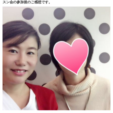
スン会の参加後のご感想です。