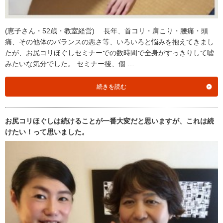
(恵子さん・52歳・教室経営) 長年、首コリ・肩こり・腰痛・頭
痛、その他体のバランスの悪さ等、いろいろと悩みを抱えてきまし
たが、お尻コリほぐしセミナーでの数時間で全身がすっきりして嘘
みたいな気分でした。 セミナー後、個 …
続きを読む
お尻コリほぐしは続けることが一番大変だと思いますが、これは続
けたい！って思いました。