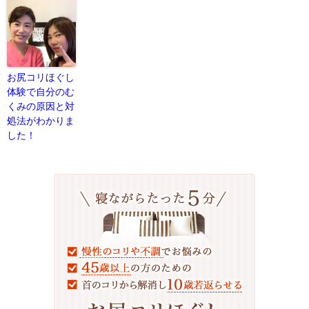
お尻コリほぐし
体験で自分のむ
くみの原因と対
処法がわかりま
した！
寝ながらた