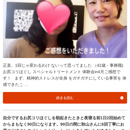
正直、1回じゃ変わるわけ ないって思ってました （42歳・事務職)
お尻コリほぐし スペシャルトリートメント 体験会in4月ご感想で
す！ まず、精神的ストレスが全身 をガチガチにしている事実を 体
感できたこ …
続きを読む
自分でするお尻コリほぐしを朝起きたときと夜寝る前1日2回始めて
からまもなく90日になります。90日の間に秋山さんに6回丁寧にお