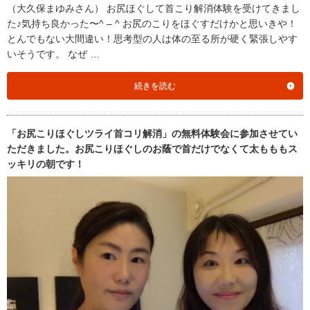
（大久保まゆみさん） お尻ほぐして首こり解消体験を受けてきまし
た♪気持ち良かった〜^ – ^ お尻のこりをほぐすだけかと思いきや！
とんでもない大間違い！思考型の人は体の至る所が硬く緊張しやす
いそうです。 なぜ …
続きを読む
「お尻こりほぐしツライ首コリ解消」の無料体験会に参加させてい
ただきました。お尻こりほぐしのお蔭で首だけでなくて太もももス
ッキリの朝です！