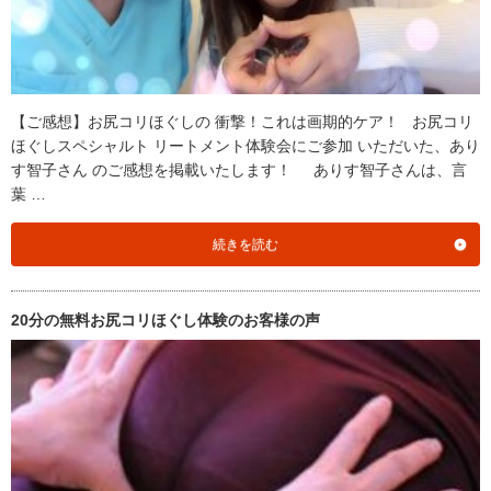
【ご感想】お尻コリほぐしの 衝撃！これは画期的ケア！ お尻コリ
ほぐしスペシャルト リートメント体験会にご参加 いただいた、あり
す智子さん のご感想を掲載いたします！ ありす智子さんは、言
葉 …
続きを読む
20分の無料お尻コリほぐし体験のお客様の声