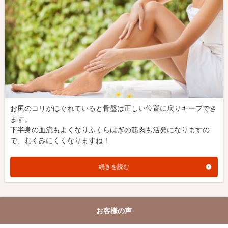
お尻のコリがほぐれていると骨盤は正しい位置に戻りキープでき
ます。
下半身の血流もよくなりふくらはぎの筋肉も活発になりますの
で、むくみにくくなりますね！
続きを読む
お客様の声