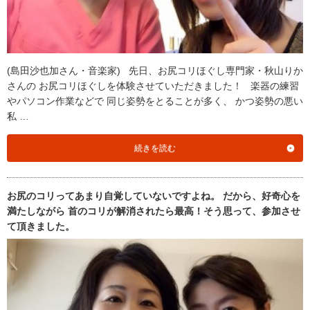
(島田沙也加さん・音楽家) 先日、お尻コリほぐし専門家・秋山りか
さんの お尻コリほぐしを体験させていただきました！ 楽器の練習
やパソコン作業などで 同じ姿勢をとることが多く、 かつ姿勢の悪い
私 …
続きを読む
お尻のコリってあまり自覚していないですよね。 だから、好奇心を
満たしながら 首のコリが解消されたら最高！そう思って、参加させ
て頂きました。