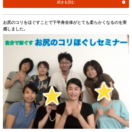
続きを読む
お尻のコリをほぐすことで下半身全体がとても柔らかくなるのを実
感しました。