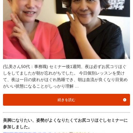
(弘美さん50代：事務職) セミナー後1週間、夜は必ずお尻コリほぐ
しをしてましたが朝が忘れがちでした。 今日個別レッスンを受け
て、夜は一日の疲れがほぐれ熟睡でき、朝は血流が良くなり目覚め
がいい状態になることがしっかり理解 …
続きを読む
美脚になりたい、姿勢がよくなりたくてお尻コリほぐしセミナーに
参加しました。