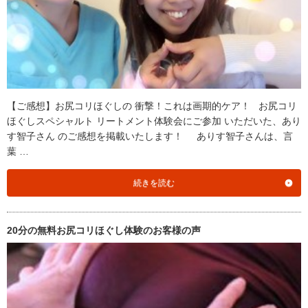
【ご感想】お尻コリほぐしの 衝撃！これは画期的ケア！ お尻コリ
ほぐしスペシャルト リートメント体験会にご参加 いただいた、あり
す智子さん のご感想を掲載いたします！ ありす智子さんは、言
葉 …
続きを読む
20分の無料お尻コリほぐし体験のお客様の声