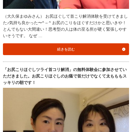
（大久保まゆみさん） お尻ほぐして首こり解消体験を受けてきまし
た♪気持ち良かった〜^ – ^ お尻のこりをほぐすだけかと思いきや！
とんでもない大間違い！思考型の人は体の至る所が硬く緊張しやす
いそうです。 なぜ …
続きを読む
「お尻こりほぐしツライ首コリ解消」の無料体験会に参加させてい
ただきました。お尻こりほぐしのお蔭で首だけでなくて太もももス
ッキリの朝です！