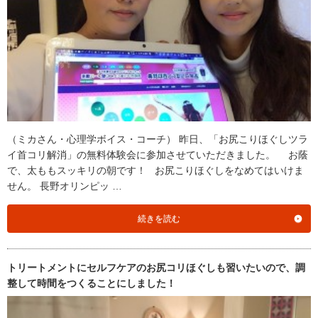
（ミカさん・心理学ボイス・コーチ） 昨日、「お尻こりほぐしツラ
イ首コリ解消」の無料体験会に参加させていただきました。 お蔭
で、太ももスッキリの朝です！ お尻こりほぐしをなめてはいけま
せん。 長野オリンピッ …
続きを読む
トリートメントにセルフケアのお尻コリほぐしも習いたいので、調
整して時間をつくることにしました！