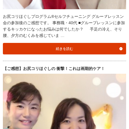
お尻コリほぐしプログラム®セルフチューニング グルーㇷ゚レッスン
会の参加後のご感想です。 事務職・40代 ■グループレッスンに参加
するキッカケになったお悩みは何でしたか？ 手足の冷え、そり
腰、夕方のむくみを感じていま …
続きを読む
【ご感想】お尻コリほぐしの 衝撃！これは画期的ケア！