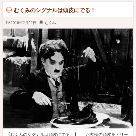
むくみのシグナルは頭皮にでる！
2016年2月22日
むくみ
【むくみのシグナルは頭皮にでる！】 お客様の頭皮をトリー