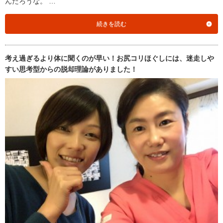
んだろうな。 …
続きを読む
考え過ぎるより体に聞くのが早い！お尻コリほぐしには、迷走しや
すい思考型からの脱却理論がありました！