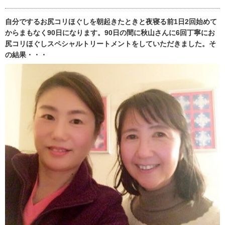
自分でするお尻コリほぐしを朝起きたときと夜寝る前1日2回始めて
からまもなく90日になります。90日の間に秋山さんに6回丁寧にお
尻コリほぐしスペシャルトリートメントをしていただきました。そ
の結果・・・