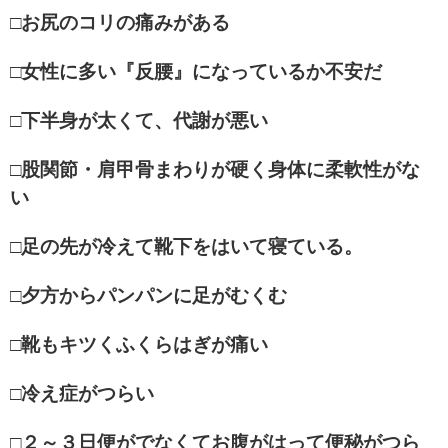
□お尻のコリの痛みがある
□女性に多い『反腰』になっているか不安だ
□下半身が太くて、代謝が悪い
□股関節・肩甲骨まわりが硬く身体に柔軟性がな
い
□足の先が冷えて靴下をはいて寝ている。
□夕方からパンパンに足がむくむ
□靴もキツくふくらはぎが痛い
□冷え症がつらい
□２～３日便がでなくてお腹がはって便秘がつら