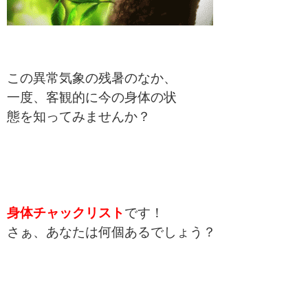
この異常気象の残暑のなか、
一度、客観的に今の身体の状
態を知ってみませんか？
身体チャックリスト
です！
さぁ、あなたは何個あるでしょう？