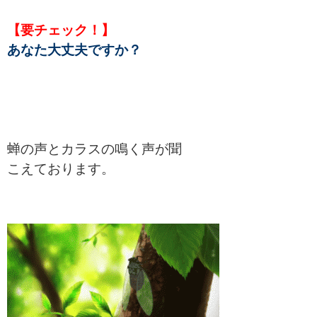
【要チェック！】
あなた大丈夫ですか？
蝉の声とカラスの鳴く声が聞
こえております。