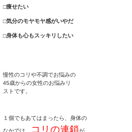
□痩せたい
□気分のモヤモヤ感がいやだ
□身体も心もスッキリしたい
慢性のコリや不調でお悩みの
45歳からの女性のお悩みリ
ストです。
１個でもあてはまったら、身体の
コリの連鎖
なかでは、
が