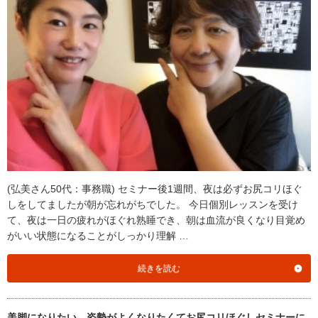
(弘美さん50代：事務職) セミナー後1週間、夜は必ずお尻コリほぐ
しをしてましたが朝が忘れがちでした。 今日個別レッスンを受け
て、夜は一日の疲れがほぐれ熟睡でき、朝は血流が良くなり目覚め
がいい状態になることがしっかり理解 …
続きを読む
美脚になりたい、姿勢がよくなりたくてお尻コリほぐしセミナーに