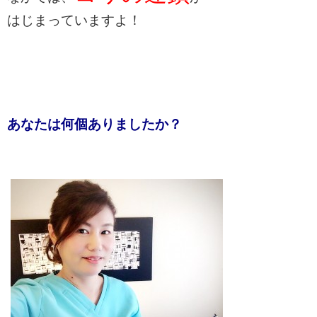
はじまっていますよ！
あなたは何個ありましたか？